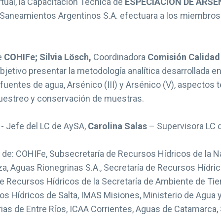
rtual, la Capacitación Técnica de
ESPECIACION DE ARSEN
 y Saneamientos Argentinos S.A. efectuara a los miembros
e
COHIFe; Silvia Lösch,
Coordinadora
Comisión Calidad 
r objetivo presentar la metodología analítica desarrollada 
entes de agua, Arsénico (III) y Arsénico (V), aspectos te
uestreo y conservación de muestras.
- Jefe del LC de AySA,
Carolina Salas
– Supervisora LC 
 de: COHIFe, Subsecretaría de Recursos Hídricos de la Na
, Aguas Rionegrinas S.A., Secretaría de Recursos Hídri
 Recursos Hídricos de la Secretaría de Ambiente de Tierr
s Hídricos de Salta, IMAS Misiones, Ministerio de Agua y
arias de Entre Ríos, ICAA Corrientes, Aguas de Catamarc